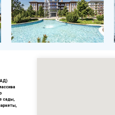
Квартиры в Новом Лапино
КАД)
массива
ю
е сады,
маркеты,