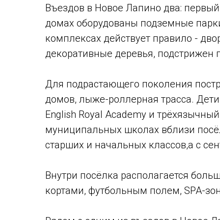
Въездов в Новое Лапино два: первый
домах оборудованы подземные парки
комплексах действует правило - дво
декоративные деревья, подстрижен 
Для подрастающего поколения постр
домов, лыже-роллерная трасса. Дети 
English Royal Academy и трёхязычны
муниципальных школах вблизи посёлк
старших и начальных классов,а с сен
Внутри посёлка располагается боль
кортами, футбольным полем, SPA-зо